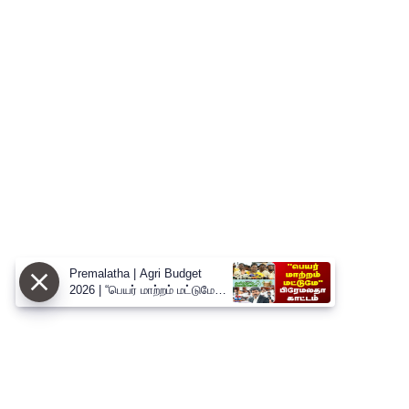
Premalatha | Agri Budget
2026 | “பெயர் மாற்றம் மட்டுமே” -
வேளாண் பட்ஜெட்டை சாடிய
பிரேமலதா