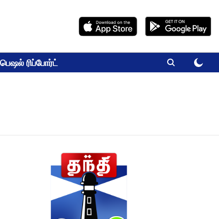
பெஷல் ரிப்போர்ட்