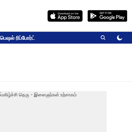
பெஷல் ரிப்போர்ட்