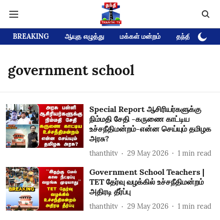
BREAKING
ஆயுத எழுத்து
மக்கள் மன்றம்
தந்தி டிவி D
government school
Special Report ஆசிரியர்களுக்கு
நிம்மதி சேதி -கருணை காட்டிய
உச்சநீதிமன்றம்-என்ன செய்யும் தமிழக
அரசு?
thanthitv
29 May 2026
1
min read
Government School Teachers |
TET தேர்வு வழக்கில் உச்சநீதிமன்றம்
அதிரடி தீர்ப்பு
thanthitv
29 May 2026
1
min read