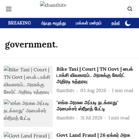
BREAKING
ஆயுத எழுத்து
மக்கள் மன்றம்
தந்தி டிவி D
government.
Bike Taxi | Court | TN Govt | பைக்
டாக்சி விவகாரம்.. அரசுக்கு கோர்ட்
அதிரடி உத்தரவு
thanthitv
03 Aug 2026
1
min read
"எங்க அரசுல அப்படி நடக்காது"
அமைச்சர் ஸ்ரீநாத் பேட்டி
thanthitv
31 Jul 2026
1
min read
Govt Land Fraud | 26 ஏக்கர் அரசு