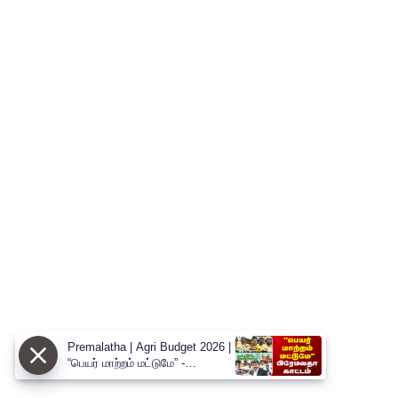
Premalatha | Agri Budget 2026 |
“பெயர் மாற்றம் மட்டுமே” -
வேளாண் பட்ஜெட்டை சாடிய
பிரேமலதா