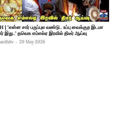
H | "என்ன சார் பருப்புல வண்டு.. உப்பு வைக்குற இடமா
ார் இது.." தவெக எம்எல்ஏ இரவில் திடீர் ஆய்வு
hanthitv
20 May 2026