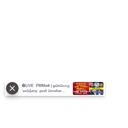
🔴LIVE :PMModi | ஒரெயொரு
`வார்த்தை’ தான் சொன்ன
இந்தியா..!மறுநொடியே பயந்து
மண்டியிட்ட பேஸ்புக் ஓனர்