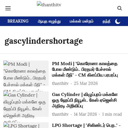
BREAKING
ஆயுத எழுத்து
மக்கள் மன்றம்
தந்தி டிவி D
gascylindershortage
PM Modi | "கொரோனா காலத்தை
போல மீண்டும்.. பிரதமர் பேச்சால்
மக்கள் பீதி" - CM கிளப்பிய பரபரப்பு
thanthitv
25 Mar 2026
Gas Cylinder | விழுப்புரம் மக்களே
ஒரு ஹேப்பி நியூஸ்.. கேஸ் ஏஜென்சி
அதிரடி அறிவிப்பு
thanthitv
14 Mar 2026
1
min read
LPG Shortage | "சிலிண்டர் பெற.." -