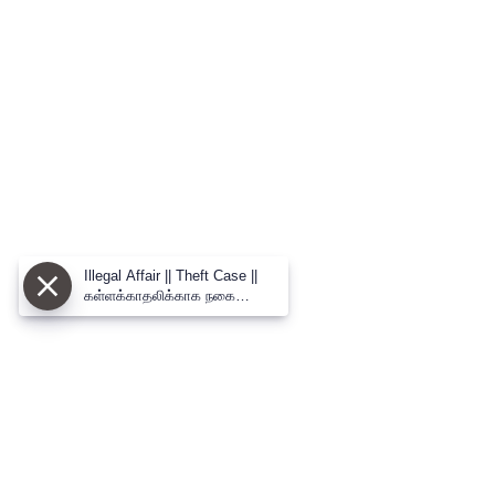
Illegal Affair || Theft Case ||
கள்ளக்காதலிக்காக நகை
திருட்டில் ஈடுபட்ட வாலிபர் -
மதுரையில் பரபரப்பு