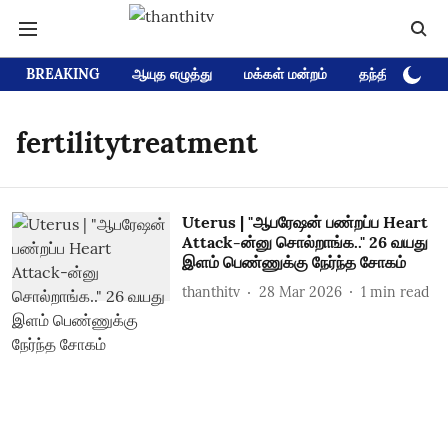
BREAKING
ஆயுத எழுத்து
மக்கள் மன்றம்
தந்தி டிவி D
fertilitytreatment
Uterus | "ஆபரேஷன் பண்றப்ப Heart
Attack-ன்னு சொல்றாங்க.." 26 வயது
இளம் பெண்ணுக்கு நேர்ந்த சோகம்
thanthitv
28 Mar 2026
1
min read