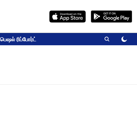
பெஷல் ரிப்போர்ட்