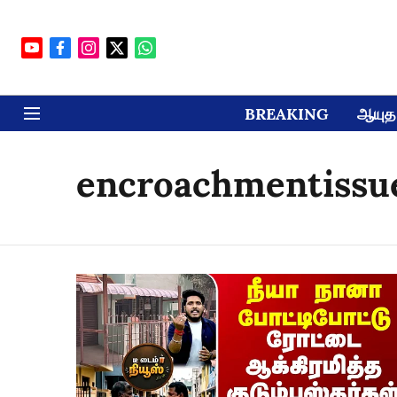
BREAKING
ஆயுத 
encroachmentissu