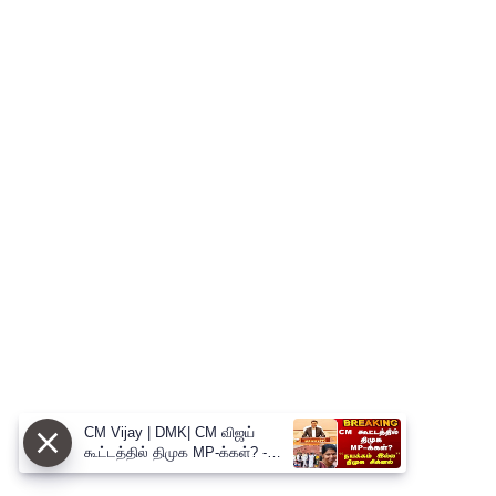
CM Vijay | DMK| CM விஜய்
கூட்டத்தில் திமுக MP-க்கள்? -
திமுக சிக்னல்