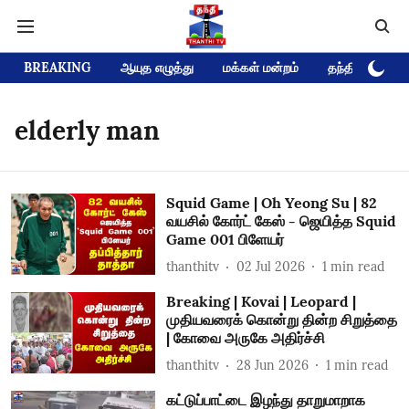
BREAKING
ஆயுத எழுத்து
மக்கள் மன்றம்
தந்தி டிவி D
elderly man
Squid Game | Oh Yeong Su | 82
வயசில் கோர்ட் கேஸ் - ஜெயித்த Squid
Game 001 பிளேயர்
thanthitv
02 Jul 2026
1
min read
Breaking | Kovai | Leopard |
முதியவரைக் கொன்று தின்ற சிறுத்தை
| கோவை அருகே அதிர்ச்சி
thanthitv
28 Jun 2026
1
min read
கட்டுப்பாட்டை இழந்து தாறுமாறாக