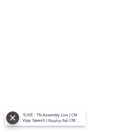
?LIVE : TN Assembly Live | CM
Vijay Speech | நேருக்கு நேர் CM
விஜய் vs உதய் மோதல் பேரவையில்
களேபரம்