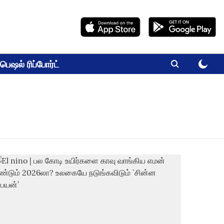
பெஷல் ரிப்போர்ட்