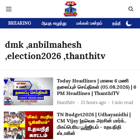
BREAKING
ஆயுத எழுத்து
மக்கள் மன்றம்
தந்தி டிவி D
dmk ,anbilmahesh
,election2026 ,thanthitv
Today Headlines | மாலை 6 மணி
தலைப்புச் செய்திகள் (05.08.2026) | 6
PM Headlines | ThanthiTV
thanthitv
13 hours ago
1
min read
TN Budget2026 | Udhayanidhi |
CM Vijay |தவெக அரசின் மார்க்..
மிகப்பெரிய பூஜ்ஜியம் - உதயநிதி
ஸ்டாலின்