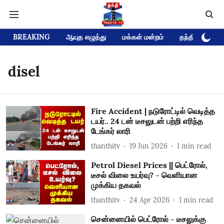
BREAKING
ஆயுத எழுத்து
மக்கள் மன்றம்
தந்தி டிவி D
disel
Fire Accident | நடுரோட்டில் வெடித்த
டயர்.. 24 டன் டீசலுடன் பற்றி எரிந்த
டேங்கர் லாரி
thanthitv
19 Jun 2026
1
min read
Petrol Diesel Prices || பெட்ரோல்,
டீசல் விலை உயர்வு? - வெளியான
முக்கிய தகவல்
thanthitv
24 Apr 2026
1
min read
சென்னையில் பெட்ரோல் - டீசலுக்கு