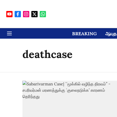
BREAKING
ஆயுத 
deathcase