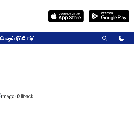
பெஷல் ரிப்போர்ட்