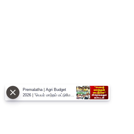
Premalatha | Agri Budget
2026 | “பெயர் மாற்றம் மட்டுமே” -
வேளாண் பட்ஜெட்டை சாடிய
பிரேமலதா