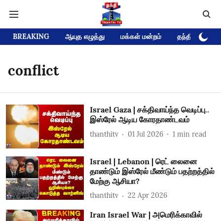
BREAKING
ஆயுத எழுத்து
மக்கள் மன்றம்
தந்தி டிவி D
conflict
Israel Gaza | சக்திவாய்ந்த வெடிப்பு..
இஸ்ரேல் ஆடிய கோரதாண்டவம்
thanthitv
01 Jul 2026
1
min read
Israel | Lebanon | ரெட் லைனை
தாண்டும் இஸ்ரேல் மீண்டும் பதற்றத்தில்
மேற்கு ஆசியா?
thanthitv
22 Apr 2026
Iran Israel War | அமெரிக்காவில்