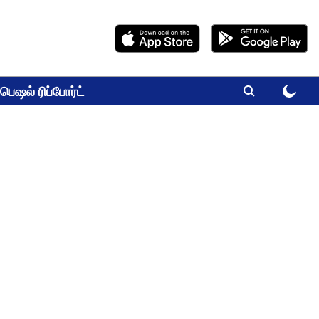
பெஷல் ரிப்போர்ட்