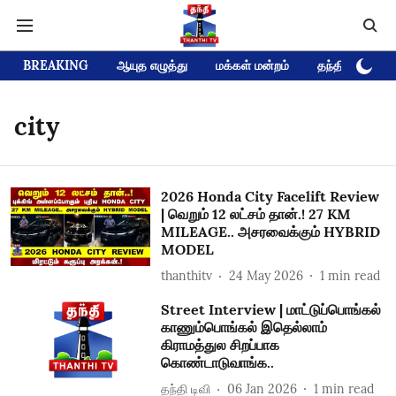
BREAKING
ஆயுத எழுத்து
மக்கள் மன்றம்
தந்தி டிவி D
city
2026 Honda City Facelift Review
| வெறும் 12 லட்சம் தான்.! 27 KM
MILEAGE.. அசரவைக்கும் HYBRID
MODEL
thanthitv
24 May 2026
1
min read
Street Interview | மாட்டுப்பொங்கல்
காணும்பொங்கல் இதெல்லாம்
கிராமத்துல சிறப்பாக
கொண்டாடுவாங்க..
தந்தி டிவி
06 Jan 2026
1
min read