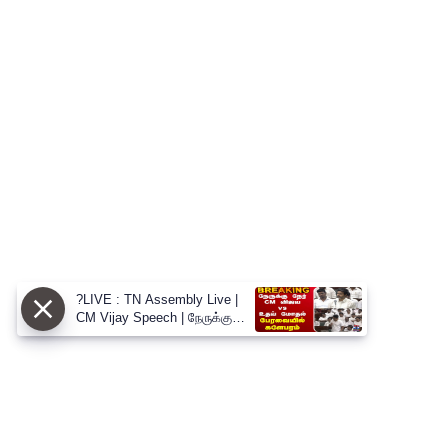
?LIVE : TN Assembly Live |
CM Vijay Speech | நேருக்கு
நேர் CM விஜய் vs உதய் மோதல்
பேரவையில் களேபரம்