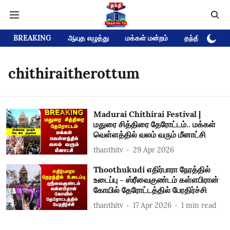
BREAKING
ஆயுத எழுத்து
மக்கள் மன்றம்
தந்தி டிவி D
chithiraitherottum
Madurai Chithirai Festival |
மதுரை சித்திரை தேரோட்டம்.. மக்கள்
வெள்ளத்தில் வலம் வரும் மீனாட்சி
thanthitv
29 Apr 2026
Thoothukudi எதிர்பாரா நேரத்தில்
உடைப்பு - ஸ்ரீவைகுண்டம் கள்ளபிரான்
கோயில் தேரோட்டத்தில் பேரதிர்ச்சி
thanthitv
17 Apr 2026
1
min read