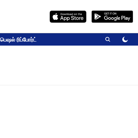
பெஷல் ரிப்போர்ட்