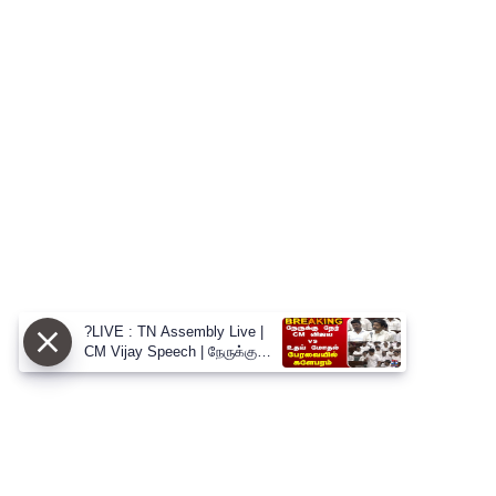
?LIVE : TN Assembly Live |
CM Vijay Speech | நேருக்கு
நேர் CM விஜய் vs உதய் மோதல்
பேரவையில் களேபரம்