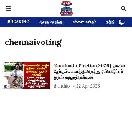
BREAKING
ஆயுத எழுத்து
மக்கள் மன்றம்
தந்தி டிவி D
chennaivoting
Tamilnadu Election 2026 | நாளை
தேர்தல்.. களத்திலிருந்து ரிப்போர்ட்டர்
தரும் கழுகுப்பார்வை
thanthitv
22 Apr 2026