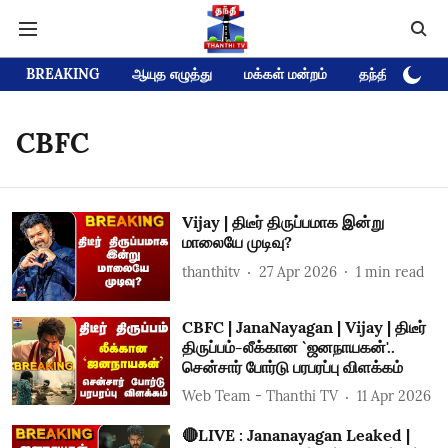
BREAKING
ஆயுத எழுத்து
மக்கள் மன்றம்
தந்தி டிவி D
CBFC
Vijay | திடீர் திருப்பமாக இன்று
மாலையே முடிவு?
thanthitv
27 Apr 2026
1
min read
CBFC | JanaNayagan | Vijay | திடீர்
திருப்பம்-லீக்கான `ஜனநாயகன்'..
சென்சார் போர்டு பரபரப்பு விளக்கம்
Web Team - Thanthi TV
11 Apr 2026
🔴LIVE : Jananayagan Leaked |