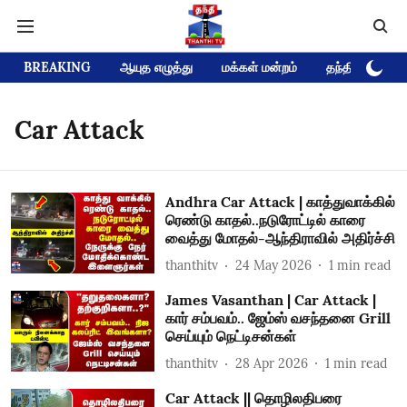
BREAKING
ஆயுத எழுத்து
மக்கள் மன்றம்
தந்தி டிவி D
Car Attack
Andhra Car Attack | காத்துவாக்கில்
ரெண்டு காதல்..நடுரோட்டில் காரை
வைத்து மோதல்-ஆந்திராவில் அதிர்ச்சி
thanthitv
24 May 2026
1
min read
James Vasanthan | Car Attack |
கார் சம்பவம்.. ஜேம்ஸ் வசந்தனை Grill
செய்யும் நெட்டிசன்கள்
thanthitv
28 Apr 2026
1
min read
Car Attack || தொழிலதிபரை