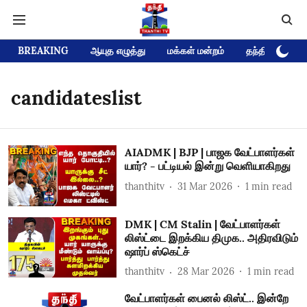
BREAKING
ஆயுத எழுத்து
மக்கள் மன்றம்
தந்தி டிவி D
candidateslist
AIADMK | BJP | பாஜக வேட்பாளர்கள்
யார்? - பட்டியல் இன்று வெளியாகிறது
thanthitv
31 Mar 2026
1
min read
DMK | CM Stalin | வேட்பாளர்கள்
லிஸ்ட்டை இறக்கிய திமுக.. அதிரவிடும்
ஷார்ப் ஸ்கெட்ச்
thanthitv
28 Mar 2026
1
min read
வேட்பாளர்கள் பைனல் லிஸ்ட்.. இன்றே