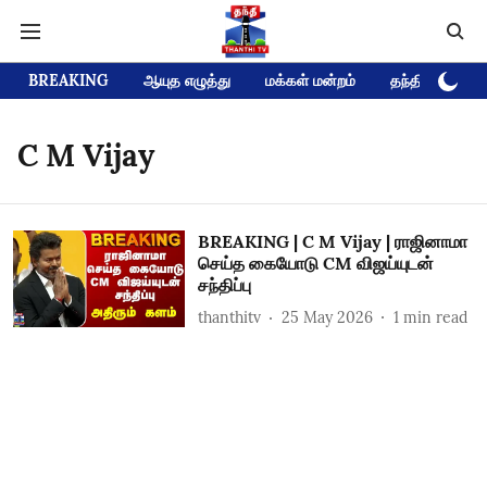
BREAKING
ஆயுத எழுத்து
மக்கள் மன்றம்
தந்தி டிவி D
C M Vijay
BREAKING | C M Vijay | ராஜினாமா
செய்த கையோடு CM விஜய்யுடன்
சந்திப்பு
thanthitv
25 May 2026
1
min read