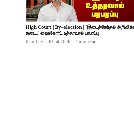
High Court | By-election | "இடைத்தேர்தல் அறிவிக்
தடை.." ஹைகோர்ட் உத்தரவால் பரபரப்பு
thanthitv
10 Jul 2026
1
min read