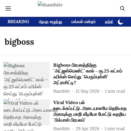
BREAKING
ஆயுத எழுத்து
மக்கள் மன்றம்
தந்தி டிவி D
bigboss
Bigboss பிரபலத்திற்கு
`அட்ஜஸ்மெண்ட்’ கால் - ரூ.25 லட்சம்
ஃபிக்ஸ் செய்து `பெரும்புள்ளி’
அட்ராசிட்டி?
thanthitv
15 May 2026
1
min read
Viral Video பல்
உடைக்கப்பட்டு..அடையாளமே தெரியாத
அளவுக்கு மாறி வீடியோ போட்டு கதறிய
`பிக்பாஸ் பிரபலம்’
thanthitv
29 Apr 2026
1
min read