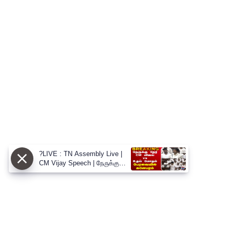
?LIVE : TN Assembly Live |
CM Vijay Speech | நேருக்கு
நேர் CM விஜய் vs உதய் மோதல்
பேரவையில் களேபரம்