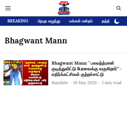
BREAKING
ஆயுத எழுத்து
மக்கள் மன்றம்
தந்தி டிவி D
Bhagwant Mann
Bhagwant Mann ``பகவந்த்மான்
குடித்துவிட்டு பேரவைக்கு வருகிறார்’’ -
எதிர்க்கட்சிகள் குற்றச்சாட்டு
thanthitv
01 May 2026
1
min read