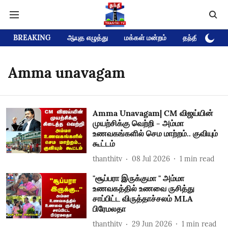
BREAKING
ஆயுத எழுத்து
மக்கள் மன்றம்
தந்தி டிவி D
Amma unavagam
Amma Unavagam| CM விஜய்யின்
முயற்சிக்கு வெற்றி - அம்மா
உணவகங்களில் செம மாற்றம்.. குவியும்
கூட்டம்
thanthitv
08 Jul 2026
1
min read
"சூப்பரா இருக்குமா " அம்மா
உணவகத்தில் உணவை ருசித்து
சாப்பிட்ட விருத்தாச்சலம் MLA
பிரேமலதா
thanthitv
29 Jun 2026
1
min read