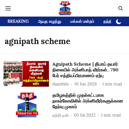
BREAKING
ஆயுத எழுத்து
மக்கள் மன்றம்
தந்தி டிவி D
agnipath scheme
Agnipath Scheme | தீயாய் தயார்
நிலையில் அக்னிபாத் வீரர்கள்.. 790
பேர் சத்தியப்பிரமாணம் ஏற்பு
thanthitv
01 Jun 2026
1
min read
தமிழகத்தில் முதல்கட்டமாக
நாகர்கோவிலில் அக்னிவீரர்களுக்கான
தேர்வு முகாம்
தந்தி டிவி
05 Jul 2022
1
min read