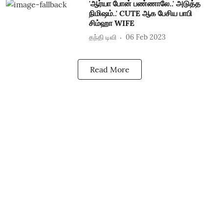
'ஆர்யா போன் பண்ணாலே..' அடுத்த
நிமிஷம்..' CUTE ஆக பேசிய பாபி
சிம்ஹா WIFE
தந்தி டிவி
06 Feb 2023
Read More