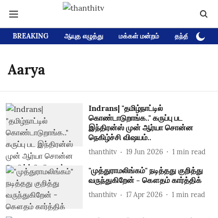
BREAKING
ஆயுத எழுத்து
மக்கள் மன்றம்
தந்தி டிவி D
Aarya
Indrans| "தமிழ்நாட்டில்
கொண்டாடுறாங்க.." கருப்பு பட
இந்திரன்ஸ் முன் ஆர்யா சொன்ன
நெகிழ்ச்சி விஷயம்..
thanthitv
19 Jun 2026
1
min read
"முத்துராமலிங்கம்" நடித்தது குறித்து
வருந்துகிறேன் - கௌதம் கார்த்திக்
thanthitv
17 Apr 2026
1
min read