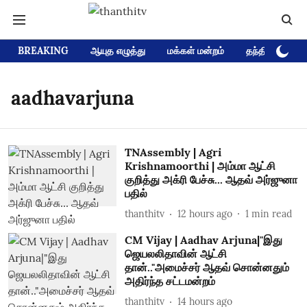
BREAKING
ஆயுத எழுத்து
மக்கள் மன்றம்
தந்தி டிவி D
aadhavarjuna
TNAssembly | Agri
Krishnamoorthi | அம்மா ஆட்சி
குறித்து அக்ரி பேச்சு... ஆதவ் அர்ஜுனா
பதில்
thanthitv
12 hours ago
1
min read
CM Vijay | Aadhav Arjuna|"இது
ஜெயலலிதாவின் ஆட்சி
தான்.."அமைச்சர் ஆதவ் சொன்னதும்
அதிர்ந்த சட்டமன்றம்
thanthitv
14 hours ago