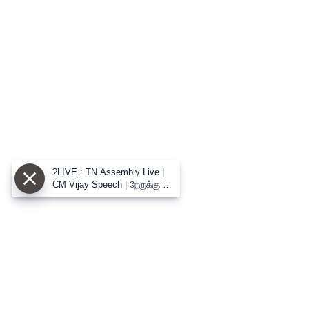
?LIVE : TN Assembly Live |
CM Vijay Speech | நேருக்கு நேர்
CM விஜய் vs உதய் மோதல்
பேரவையில் களேபரம்