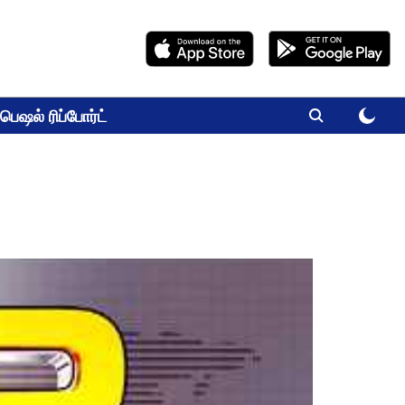
பெஷல் ரிப்போர்ட்