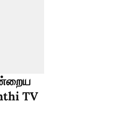
இன்றைய
anthi TV