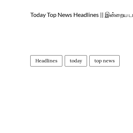
Today Top News Headlines || இன்றைய டா
Headlines
today
top news