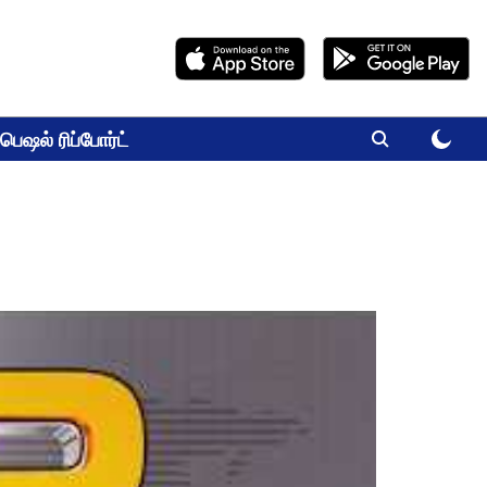
பெஷல் ரிப்போர்ட்