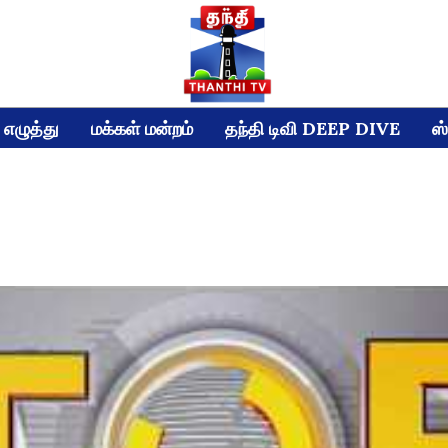
எழுத்து
மக்கள் மன்றம்
தந்தி டிவி DEEP DIVE
ஸ்