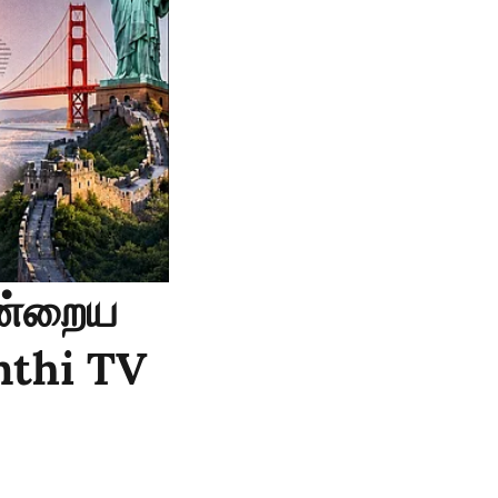
இன்றைய
anthi TV