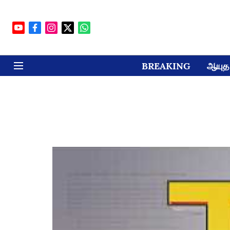
BREAKING
ஆயுத 