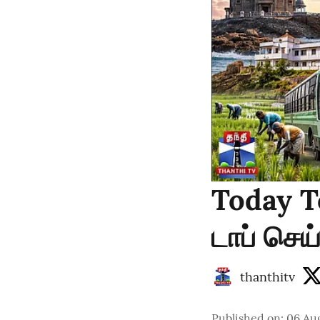
Today T
டாப் செய
thanthitv
Published on
:
06 Au