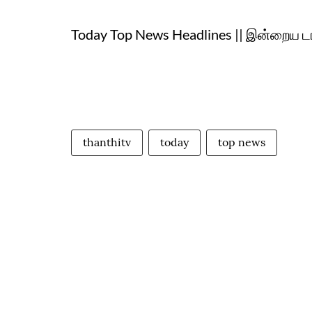
Today Top News Headlines || இன்றைய டா
thanthitv
today
top news