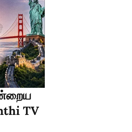
இன்றைய
anthi TV