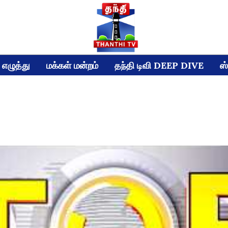
எழுத்து
மக்கள் மன்றம்
தந்தி டிவி DEEP DIVE
ஸ்