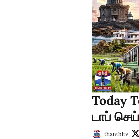
Today T
டாப் செய
thanthitv