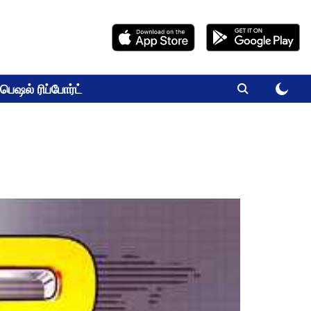
பெஷல் ரிப்போர்ட்