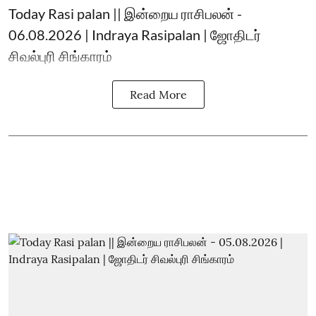
Today Rasi palan || இன்றைய ராசிபலன் -
06.08.2026 | Indraya Rasipalan | ஜோதிடர்
சிவல்புரி சிங்காரம்
Read More