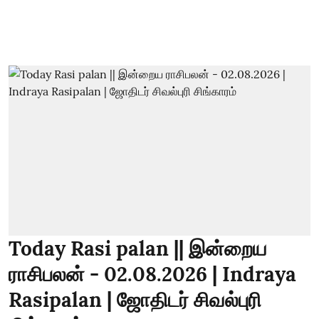
Today Rasi palan || இன்றைய
ராசிபலன் - 02.08.2026 | Indraya
Rasipalan | ஜோதிடர் சிவல்புரி