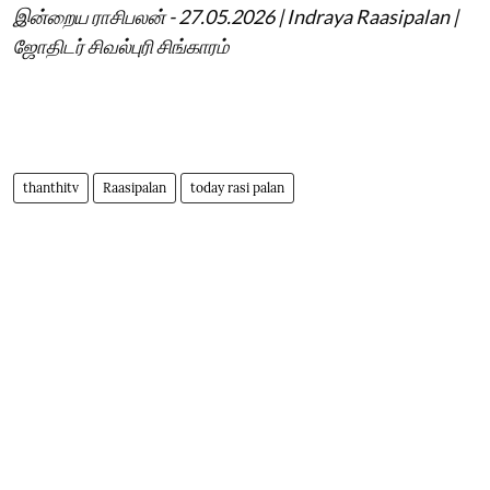
இன்றைய ராசிபலன் - 27.05.2026 | Indraya Raasipalan |
ஜோதிடர் சிவல்புரி சிங்காரம்
thanthitv
Raasipalan
today rasi palan