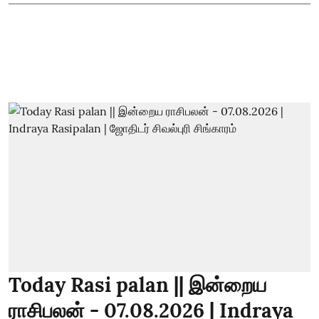
Today Rasi palan || இன்றைய
ராசிபலன் - 07.08.2026 | Indraya