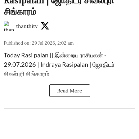
Rasipalan | ஜோதிடர் சிவல்புரி
சிங்காரம்
thanthitv
Published on
:
29 Jul 2026, 2:02 am
Today Rasi palan || இன்றைய ராசிபலன் -
29.07.2026 | Indraya Rasipalan | ஜோதிடர்
சிவல்புரி சிங்காரம்
Read More