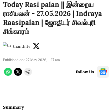
Today Rasi palan || இன்றைய
ராசிபலன் - 27.05.2026 | Indraya
Raasipalan | ஜோதிடர் சிவல்புரி
சிங்காரம்
thanthitv
Published on
:
27 May 2026, 1:27 am
Follow Us
Summary