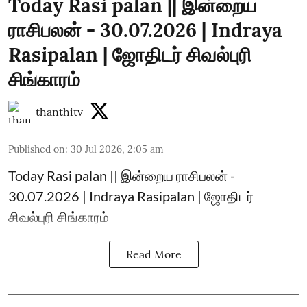
Today Rasi palan || இன்றைய
ராசிபலன் - 30.07.2026 | Indraya
Rasipalan | ஜோதிடர் சிவல்புரி
சிங்காரம்
thanthitv
Published on
:
30 Jul 2026, 2:05 am
Today Rasi palan || இன்றைய ராசிபலன் -
30.07.2026 | Indraya Rasipalan | ஜோதிடர்
சிவல்புரி சிங்காரம்
Read More