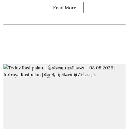
Read More