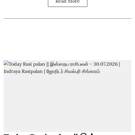
Read More