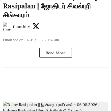
Rasipalan | ஜோதிடர் சிவல்புரி
சிங்காரம்
thanthitv
Published on
:
07 Aug 2026, 1:37 am
Read More