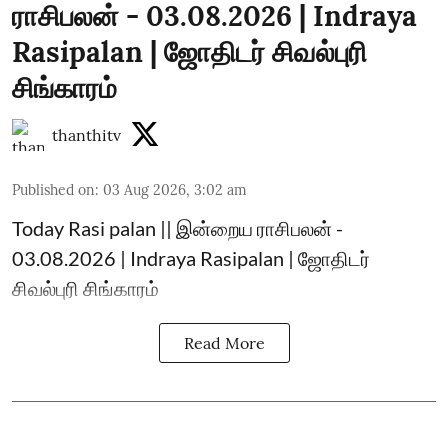
ராசிபலன் - 03.08.2026 | Indraya
Rasipalan | ஜோதிடர் சிவல்புரி
சிங்காரம்
thanthitv
Published on
:
03 Aug 2026, 3:02 am
Today Rasi palan || இன்றைய ராசிபலன் -
03.08.2026 | Indraya Rasipalan | ஜோதிடர்
சிவல்புரி சிங்காரம்
Read More