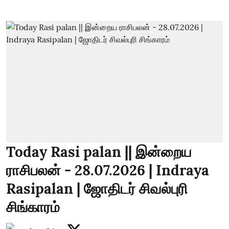
Today Rasi palan || இன்றைய
ராசிபலன் - 28.07.2026 | Indraya
Rasipalan | ஜோதிடர் சிவல்புரி
சிங்காரம்