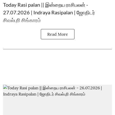
Today Rasi palan || இன்றைய ராசிபலன் -
27.07.2026 | Indraya Rasipalan | ஜோதிடர்
சிவல்புரி சிங்காரம்
Read More