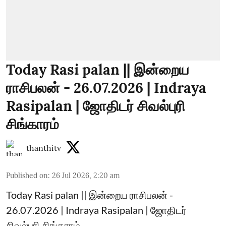
Today Rasi palan || இன்றைய
ராசிபலன் - 26.07.2026 | Indraya
Rasipalan | ஜோதிடர் சிவல்புரி
சிங்காரம்
thanthitv
Published on
:
26 Jul 2026, 2:20 am
Today Rasi palan || இன்றைய ராசிபலன் -
26.07.2026 | Indraya Rasipalan | ஜோதிடர்
சிவல்புரி சிங்காரம்