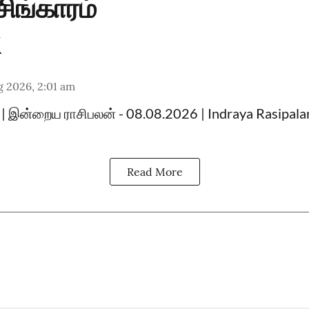
 சிங்காரம்
 2026, 2:01 am
|| இன்றைய ராசிபலன் - 08.08.2026 | Indraya Rasipala
Read More