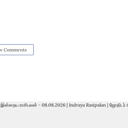
w Comments