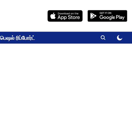
பெஷல் ரிப்போர்ட்