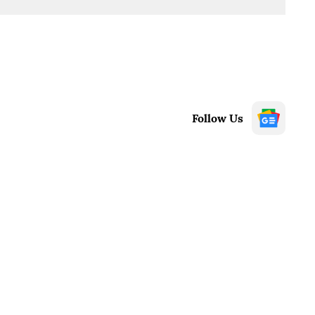
Follow Us