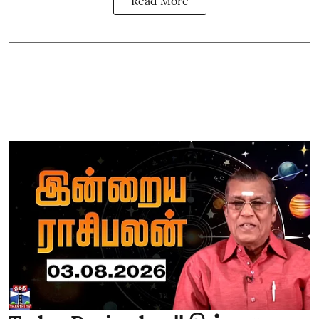
Read More