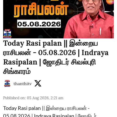
Today Rasi palan || இன்றைய
ராசிபலன் - 05.08.2026 | Indraya
Rasipalan | ஜோதிடர் சிவல்புரி
சிங்காரம்
thanthitv
Published on
:
05 Aug 2026, 2:21 am
Today Rasi palan || இன்றைய ராசிபலன் -
05.08.2026 | Indraya Rasipalan | ஜோதிடர்