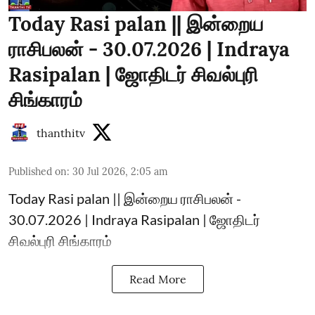
Today Rasi palan || இன்றைய
ராசிபலன் - 30.07.2026 | Indraya
Rasipalan | ஜோதிடர் சிவல்புரி
சிங்காரம்
thanthitv
Published on
:
30 Jul 2026, 2:05 am
Today Rasi palan || இன்றைய ராசிபலன் -
30.07.2026 | Indraya Rasipalan | ஜோதிடர்
சிவல்புரி சிங்காரம்
Read More