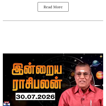
Read More