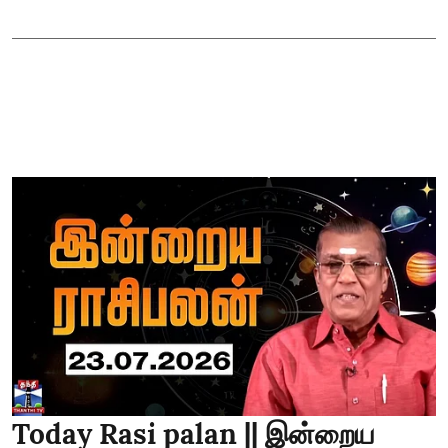
Today Rasi palan || இன்றைய