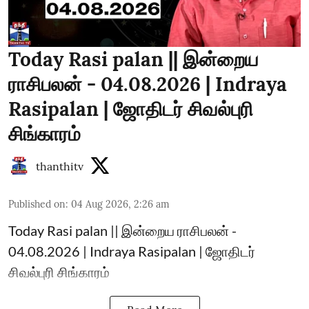
Today Rasi palan || இன்றைய
ராசிபலன் - 04.08.2026 | Indraya
Rasipalan | ஜோதிடர் சிவல்புரி
சிங்காரம்
thanthitv
Published on
:
04 Aug 2026, 2:26 am
Today Rasi palan || இன்றைய ராசிபலன் -
04.08.2026 | Indraya Rasipalan | ஜோதிடர்
சிவல்புரி சிங்காரம்