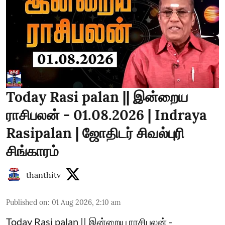
Today Rasi palan || இன்றைய
ராசிபலன் - 01.08.2026 | Indraya
Rasipalan | ஜோதிடர் சிவல்புரி
சிங்காரம்
thanthitv
Published on
:
01 Aug 2026, 2:10 am
Today Rasi palan || இன்றைய ராசிபலன் -