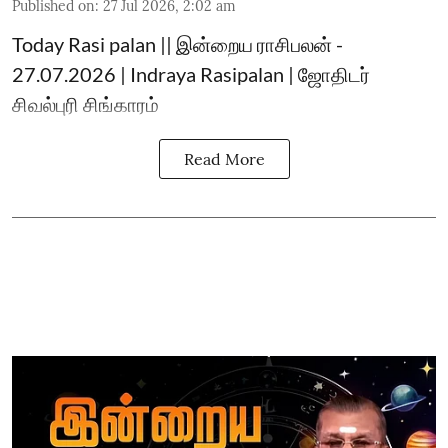
Published on
:
27 Jul 2026, 2:02 am
Today Rasi palan || இன்றைய ராசிபலன் -
27.07.2026 | Indraya Rasipalan | ஜோதிடர்
சிவல்புரி சிங்காரம்
Read More