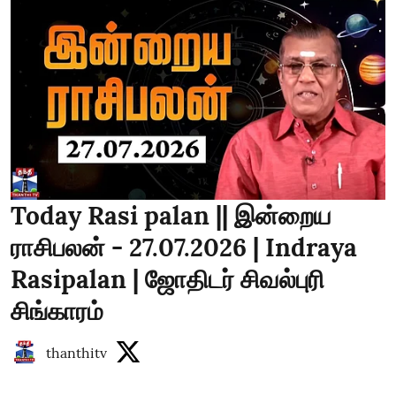
Today Rasi palan || இன்றைய
ராசிபலன் - 27.07.2026 | Indraya
Rasipalan | ஜோதிடர் சிவல்புரி
சிங்காரம்
thanthitv