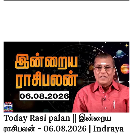
Today Rasi palan || இன்றைய
ராசிபலன் - 06.08.2026 | Indraya