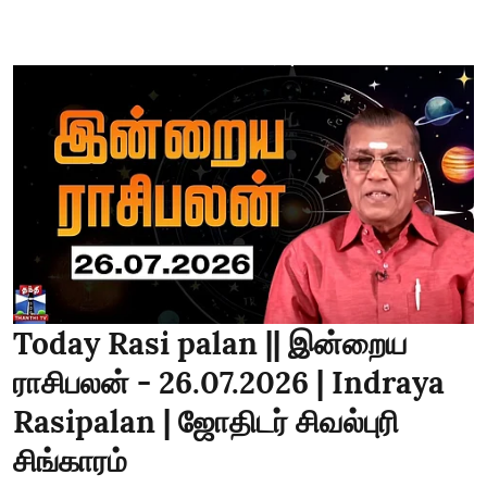
Today Rasi palan || இன்றைய
ராசிபலன் - 26.07.2026 | Indraya
Rasipalan | ஜோதிடர் சிவல்புரி
சிங்காரம்