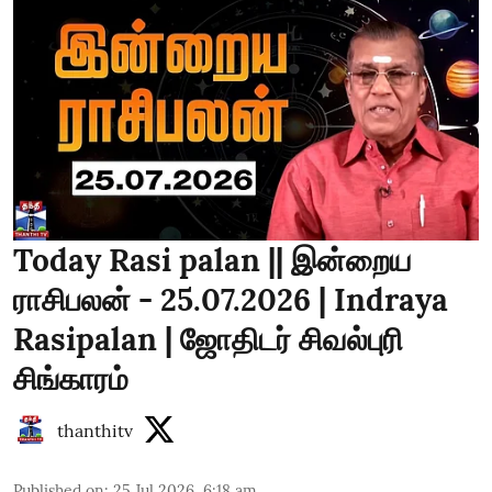
Today Rasi palan || இன்றைய
ராசிபலன் - 25.07.2026 | Indraya
Rasipalan | ஜோதிடர் சிவல்புரி
சிங்காரம்
thanthitv
Published on
:
25 Jul 2026, 6:18 am