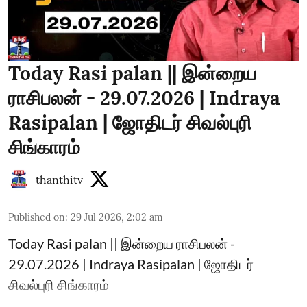
Today Rasi palan || இன்றைய
ராசிபலன் - 29.07.2026 | Indraya
Rasipalan | ஜோதிடர் சிவல்புரி
சிங்காரம்
thanthitv
Published on
:
29 Jul 2026, 2:02 am
Today Rasi palan || இன்றைய ராசிபலன் -
29.07.2026 | Indraya Rasipalan | ஜோதிடர்
சிவல்புரி சிங்காரம்