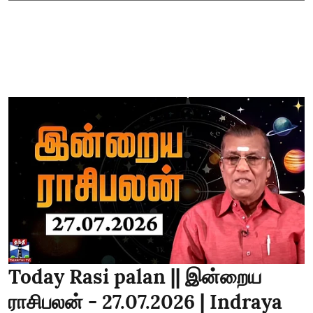
Today Rasi palan || இன்றைய
ராசிபலன் - 27.07.2026 | Indraya