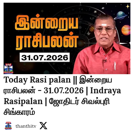
Today Rasi palan || இன்றைய
ராசிபலன் - 31.07.2026 | Indraya
Rasipalan | ஜோதிடர் சிவல்புரி
சிங்காரம்
thanthitv