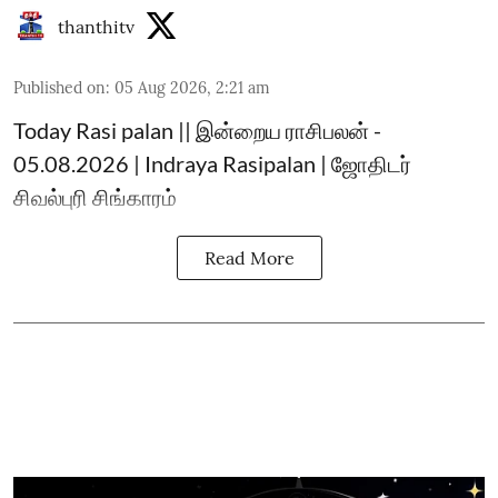
thanthitv
Published on
:
05 Aug 2026, 2:21 am
Today Rasi palan || இன்றைய ராசிபலன் -
05.08.2026 | Indraya Rasipalan | ஜோதிடர்
சிவல்புரி சிங்காரம்
Read More