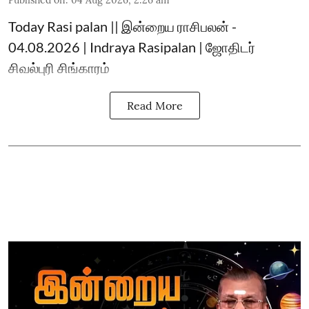
Today Rasi palan || இன்றைய ராசிபலன் -
04.08.2026 | Indraya Rasipalan | ஜோதிடர்
சிவல்புரி சிங்காரம்
Read More