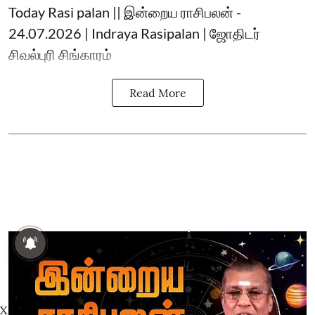
Today Rasi palan || இன்றைய ராசிபலன் -
24.07.2026 | Indraya Rasipalan | ஜோதிடர்
சிவல்புரி சிங்காரம்
Read More
X