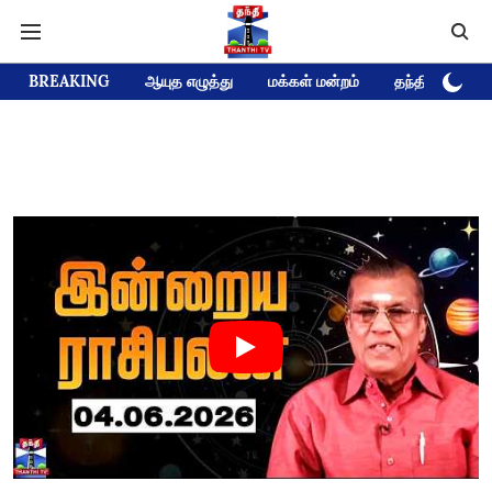
BREAKING
ஆயுத எழுத்து
மக்கள் மன்றம்
தந்தி டிவி D