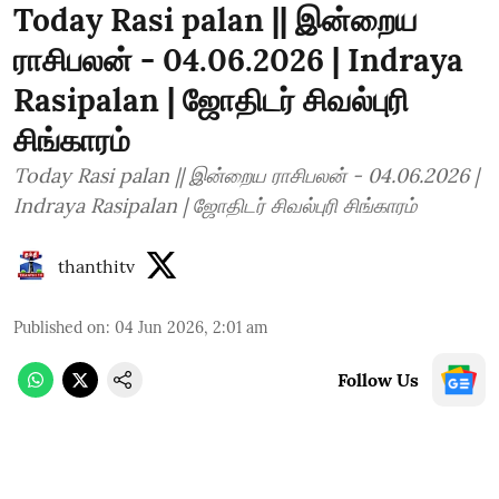
Today Rasi palan || இன்றைய
ராசிபலன் - 04.06.2026 | Indraya
Rasipalan | ஜோதிடர் சிவல்புரி
சிங்காரம்
Today Rasi palan || இன்றைய ராசிபலன் - 04.06.2026 |
Indraya Rasipalan | ஜோதிடர் சிவல்புரி சிங்காரம்
thanthitv
Published on
:
04 Jun 2026, 2:01 am
Follow Us