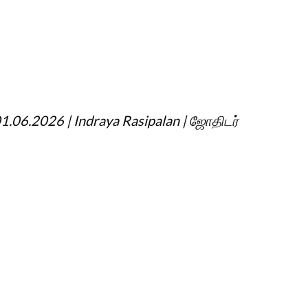
01.06.2026 | Indraya Rasipalan | ஜோதிடர்