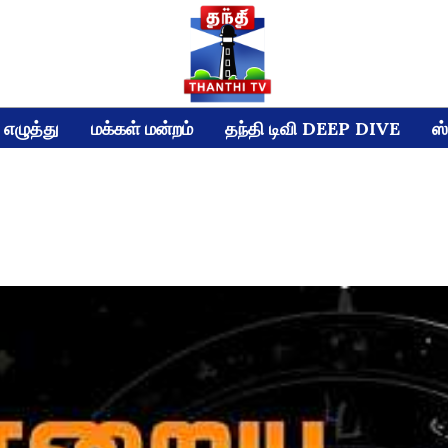
எழுத்து
மக்கள் மன்றம்
தந்தி டிவி DEEP DIVE
ஸ்