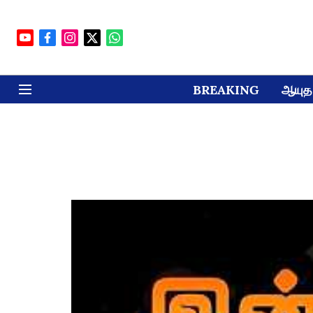
BREAKING
ஆயுத 