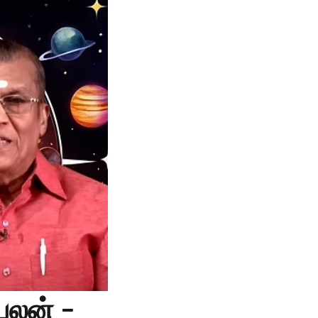
பலன் -