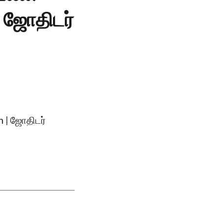
 ஜோதிடர்
n | ஜோதிடர்