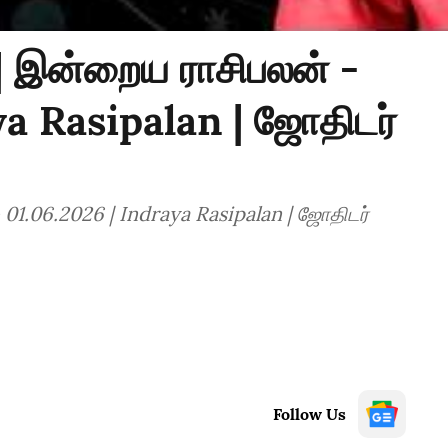
| இன்றைய ராசிபலன் -
ya Rasipalan | ஜோதிடர்
 01.06.2026 | Indraya Rasipalan | ஜோதிடர்
Follow Us