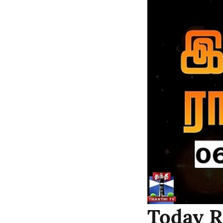
Today R