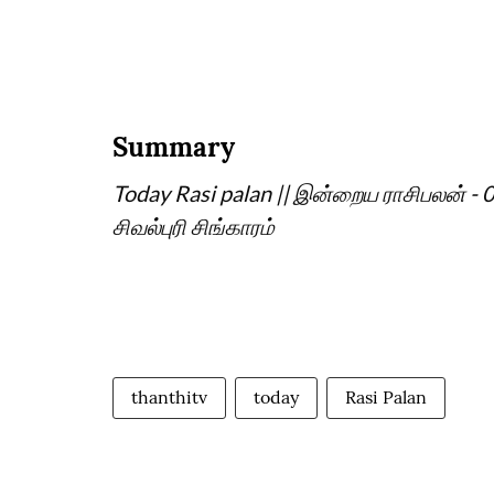
Summary
Today Rasi palan || இன்றைய ராசிபலன் - 
சிவல்புரி சிங்காரம்
thanthitv
today
Rasi Palan