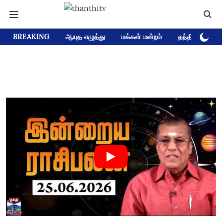
BREAKING
ஆயுத எழுத்து
மக்கள் மன்றம்
தந்தி டிவி D