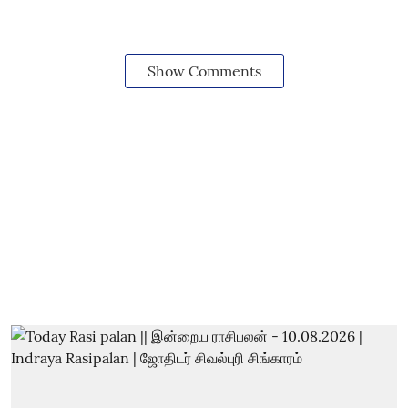
Show Comments