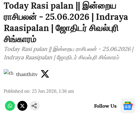
Today Rasi palan || இன்றைய
ராசிபலன் - 25.06.2026 | Indraya
Raasipalan | ஜோதிடர் சிவல்புரி
சிங்காரம்
Today Rasi palan || இன்றைய ராசிபலன் - 25.06.2026 |
Indraya Raasipalan | ஜோதிடர் சிவல்புரி சிங்காரம்
thanthitv
Published on
:
25 Jun 2026, 1:36 am
Follow Us