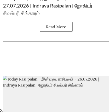
27.07.2026 | Indraya Rasipalan | ஜோதிடர்
சிவல்புரி சிங்காரம்
Read More
X