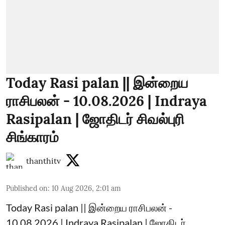
Today Rasi palan || இன்றைய
ராசிபலன் - 10.08.2026 | Indraya
Rasipalan | ஜோதிடர் சிவல்புரி
சிங்காரம்
thanthitv
Published on
:
10 Aug 2026, 2:01 am
Today Rasi palan || இன்றைய ராசிபலன் -
10.08.2026 | Indraya Rasipalan | ஜோதிடர்