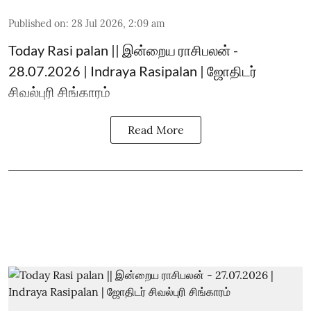
Published on
:
28 Jul 2026, 2:09 am
Today Rasi palan || இன்றைய ராசிபலன் -
28.07.2026 | Indraya Rasipalan | ஜோதிடர்
சிவல்புரி சிங்காரம்
Read More