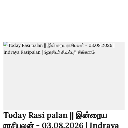
Today Rasi palan || இன்றைய
ராசிபலன் - 03.08.2026 | Indraya