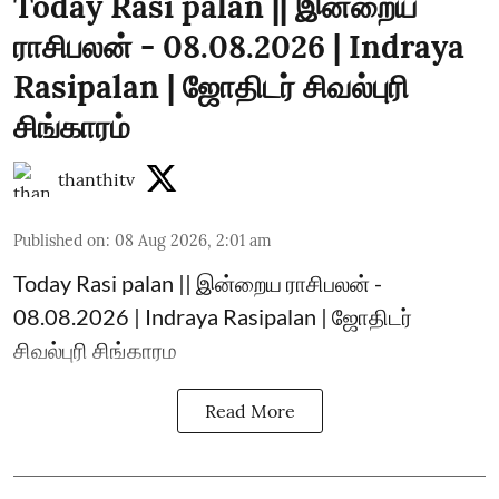
Today Rasi palan || இன்றைய
ராசிபலன் - 08.08.2026 | Indraya
Rasipalan | ஜோதிடர் சிவல்புரி
சிங்காரம்
thanthitv
Published on
:
08 Aug 2026, 2:01 am
Today Rasi palan || இன்றைய ராசிபலன் -
08.08.2026 | Indraya Rasipalan | ஜோதிடர்
சிவல்புரி சிங்காரம
Read More