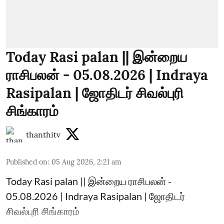
Today Rasi palan || இன்றைய
ராசிபலன் - 05.08.2026 | Indraya
Rasipalan | ஜோதிடர் சிவல்புரி
சிங்காரம்
thanthitv
Published on
:
05 Aug 2026, 2:21 am
Today Rasi palan || இன்றைய ராசிபலன் -
05.08.2026 | Indraya Rasipalan | ஜோதிடர்
சிவல்புரி சிங்காரம்