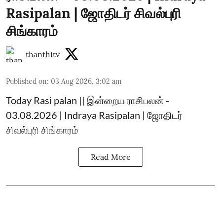
Rasipalan | ஜோதிடர் சிவல்புரி
சிங்காரம்
thanthitv
Published on
:
03 Aug 2026, 3:02 am
Today Rasi palan || இன்றைய ராசிபலன் -
03.08.2026 | Indraya Rasipalan | ஜோதிடர்
சிவல்புரி சிங்காரம்
Read More