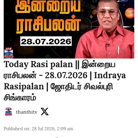
Today Rasi palan || இன்றைய
ராசிபலன் - 28.07.2026 | Indraya
Rasipalan | ஜோதிடர் சிவல்புரி
சிங்காரம்
thanthitv
Published on
:
28 Jul 2026, 2:09 am