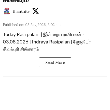
thanthitv
Published on
:
03 Aug 2026, 3:02 am
Today Rasi palan || இன்றைய ராசிபலன் -
03.08.2026 | Indraya Rasipalan | ஜோதிடர்
சிவல்புரி சிங்காரம்
Read More