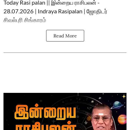
Today Rasi palan || இன்றைய ராசிபலன் -
28.07.2026 | Indraya Rasipalan | ஜோதிடர்
சிவல்புரி சிங்காரம்
Read More