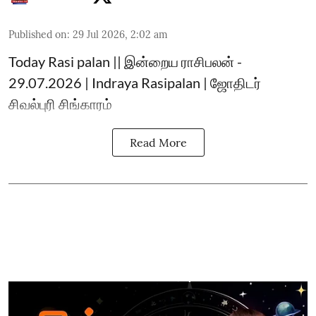
Published on
:
29 Jul 2026, 2:02 am
Today Rasi palan || இன்றைய ராசிபலன் -
29.07.2026 | Indraya Rasipalan | ஜோதிடர்
சிவல்புரி சிங்காரம்
Read More