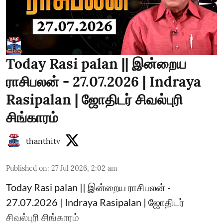
Today Rasi palan || இன்றைய
ராசிபலன் - 27.07.2026 | Indraya
Rasipalan | ஜோதிடர் சிவல்புரி
சிங்காரம்
thanthitv
Published on
:
27 Jul 2026, 2:02 am
Today Rasi palan || இன்றைய ராசிபலன் -
27.07.2026 | Indraya Rasipalan | ஜோதிடர்
சிவல்புரி சிங்காரம்