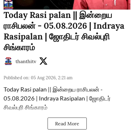
Today Rasi palan || இன்றைய
ராசிபலன் - 05.08.2026 | Indraya
Rasipalan | ஜோதிடர் சிவல்புரி
சிங்காரம்
thanthitv
Published on
:
05 Aug 2026, 2:21 am
Today Rasi palan || இன்றைய ராசிபலன் -
05.08.2026 | Indraya Rasipalan | ஜோதிடர்
சிவல்புரி சிங்காரம்
Read More