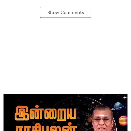
Show Comments