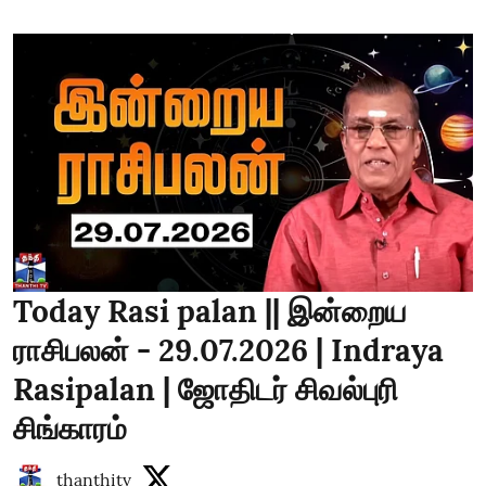
Today Rasi palan || இன்றைய
ராசிபலன் - 29.07.2026 | Indraya
Rasipalan | ஜோதிடர் சிவல்புரி
சிங்காரம்
thanthitv