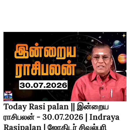
Today Rasi palan || இன்றைய
ராசிபலன் - 30.07.2026 | Indraya
Rasipalan | ஜோதிடர் சிவல்புரி