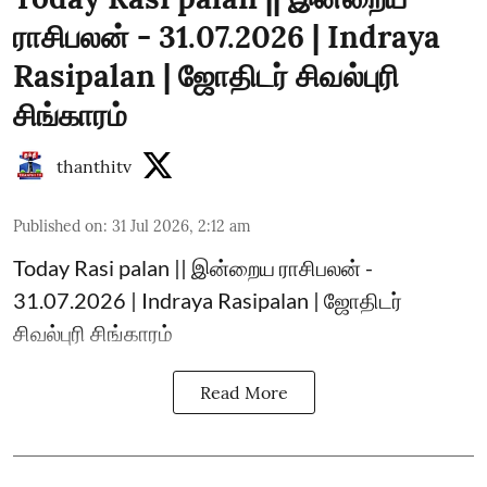
ராசிபலன் - 31.07.2026 | Indraya
Rasipalan | ஜோதிடர் சிவல்புரி
சிங்காரம்
thanthitv
Published on
:
31 Jul 2026, 2:12 am
Today Rasi palan || இன்றைய ராசிபலன் -
31.07.2026 | Indraya Rasipalan | ஜோதிடர்
சிவல்புரி சிங்காரம்
Read More