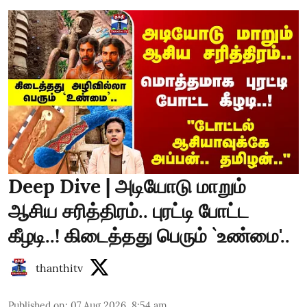
Deep Dive | அடியோடு மாறும்
ஆசிய சரித்திரம்.. புரட்டி போட்ட
கீழடி..! கிடைத்தது பெரும் `உண்மை'..
thanthitv
Published on
:
07 Aug 2026, 8:54 am