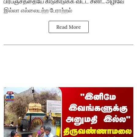
பிரபஞ்சத்தையே கிடுகிடுக்க விட்ட சீனா.. அழிவே
இல்லா எல்லையற்ற பேராற்றல்
Read More