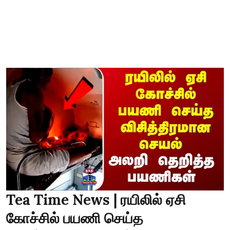
Tea Time News | ரயிலில் ஏசி
கோச்சில் பயணி செய்த