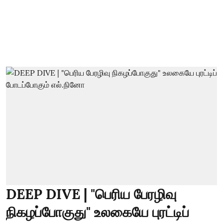
DEEP DIVE | "பெரிய பேரழிவு
நிகழப்போகுது" உலகையே புரட்டிப்