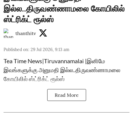
இல்ல..திருவண்ணாமலை கோயிலில்
ஸ்ட்ரிக்ட் ரூல்ஸ்
thanthitv
Published on
:
29 Jul 2026, 9:13 am
Tea Time News|Tiruvannamalai |இனிமே
இவங்களுக்கு அனுமதி இல்ல..திருவண்ணாமலை
கோயிலில் ஸ்ட்ரிக்ட் ரூல்ஸ்
Read More