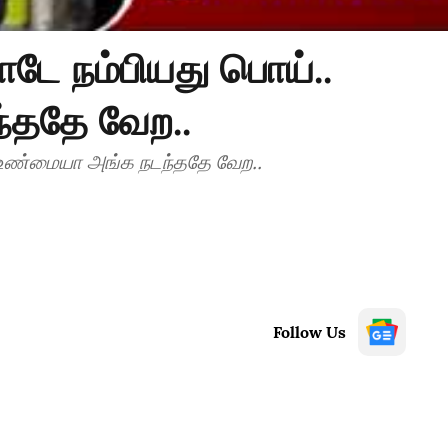
டே நம்பியது பொய்..
்ததே வேற..
. உண்மையா அங்க நடந்ததே வேற..
Follow Us