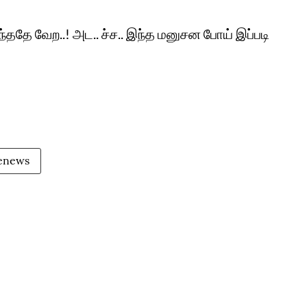
ததே வேற..! அட.. ச்ச.. இந்த மனுசன போய் இப்படி
menews