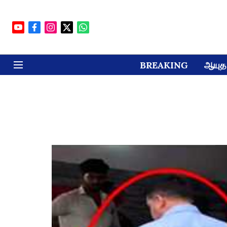
BREAKING
ஆயுத 