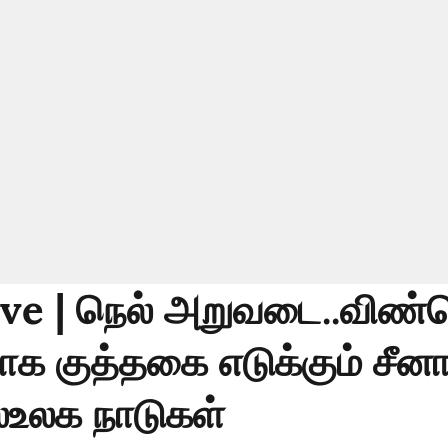
ve | நெல் அறுவடை..விண
 குத்தகை எடுக்கும் சீனா
ல்உலக நாடுகள்