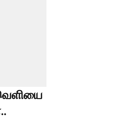
்வெளியை
..