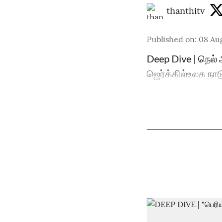
thanthitv
Published on
:
08 Aug
Deep Dive | நெல
ஜெர்க்கில்உலக நா