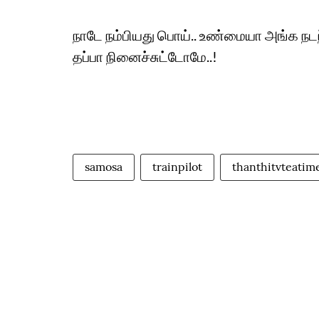
நாடே நம்பியது பொய்.. உண்மையா அங்க நடந்
தப்பா நினைச்சுட்டோமே..!
samosa
trainpilot
thanthitvteati