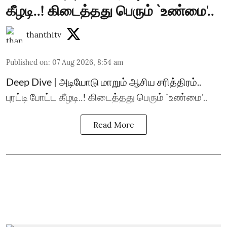
கீழடி..! கிடைத்தது பெரும் `உண்மை'..
thanthitv
Published on
:
07 Aug 2026, 8:54 am
Deep Dive | அடியோடு மாறும் ஆசிய சரித்திரம்..
புரட்டி போட்ட கீழடி..! கிடைத்தது பெரும் `உண்மை'..
Read More