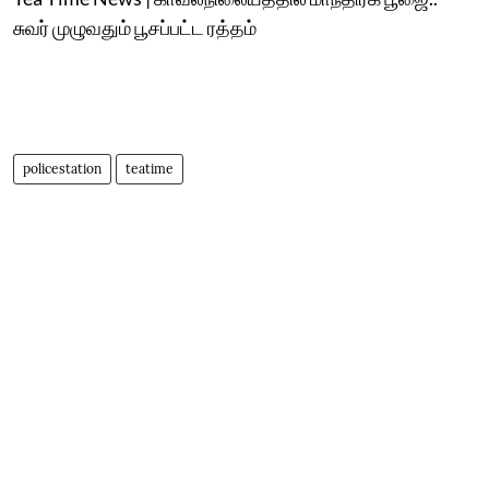
சுவர் முழுவதும் பூசப்பட்ட ரத்தம்
policestation
teatime