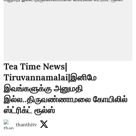
Tea Time News|
Tiruvannamalai|இனிமே
இவங்களுக்கு அனுமதி
இல்ல..திருவண்ணாமலை கோயிலில்
ஸ்ட்ரிக்ட் ரூல்ஸ்
thanthitv