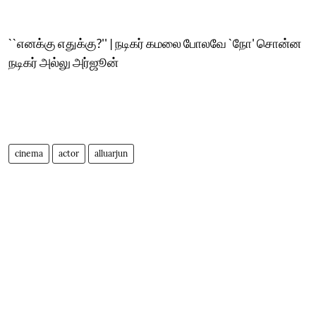
``எனக்கு எதுக்கு?'' | நடிகர் கமலை போலவே `நோ' சொன்ன
நடிகர் அல்லு அர்ஜூன்
cinema
actor
alluarjun