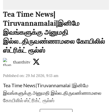
Tea Time News|
Tiruvannamalai|இனிமே
இவங்களுக்கு அனுமதி
இல்ல..திருவண்ணாமலை கோயிலில்
ஸ்ட்ரிக்ட் ரூல்ஸ்
thanthitv
Published on
:
29 Jul 2026, 9:13 am
Tea Time News|Tiruvannamalai |இனிமே
இவங்களுக்கு அனுமதி இல்ல..திருவண்ணாமலை
கோயிலில் ஸ்ட்ரிக்ட் ரூல்ஸ்