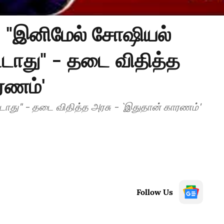
| "இனிமேல் சோஷியல்
ூடாது" - தடை விதித்த
ரணம்'
டாது" - தடை விதித்த அரசு - `இதுதான் காரணம்'
Follow Us