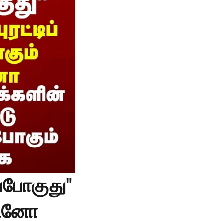
்போகுது"
.நினோ