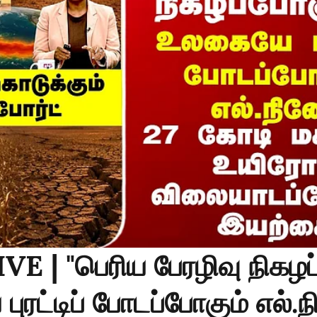
E | "பெரிய பேரழிவு நிகழப
ுரட்டிப் போடப்போகும் எல்