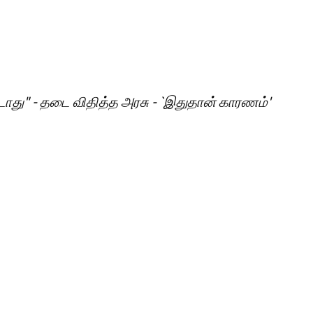
டாது" - தடை விதித்த அரசு - `இதுதான் காரணம்'