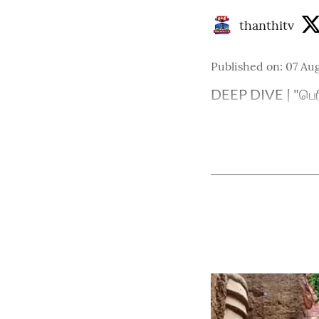
thanthitv
Published on
:
07 Au
DEEP DIVE | "பெர