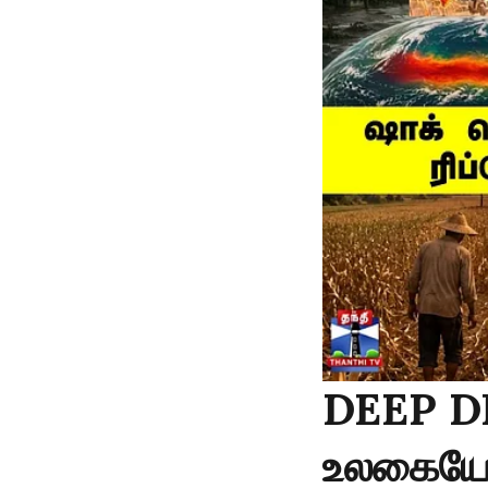
DEEP DIV
உலகையே ப